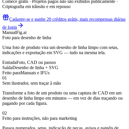
Comece grátis · Projetos pagos não são exibidos publicamente ·
Criptografia em trânsito e em repouso
Cadastre-se e ganhe 20 créditos grátis, mais recompensas diárias
de login
ManualFig.ai
Foto para desenho de linha
Uma foto de produto vira um desenho de linha limpo com setas,
indicações e exportação em SVG — tudo na mesma tela.
Entrada
Foto, CAD ou passos
Saída
Desenho de linha + SVG
Feito para
Manuais e IFUs
0
1
Sem ilustrador, sem traçar à mão
Transforme a foto de um produto ou uma captura de CAD em um
desenho de linha limpo em minutos — em vez de dias traçando ou
pagando por cada figura.
0
2
Feito para instruções, não para marketing
Passos numerados, setas, indicação de peças, avisos e painéis de