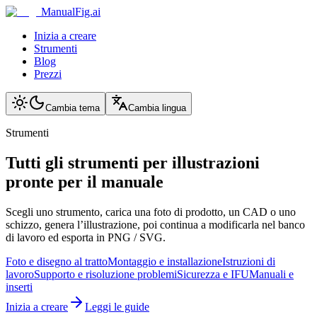
ManualFig.ai
Inizia a creare
Strumenti
Blog
Prezzi
Cambia tema
Cambia lingua
Strumenti
Tutti gli strumenti per illustrazioni
pronte per il manuale
Scegli uno strumento, carica una foto di prodotto, un CAD o uno
schizzo, genera l’illustrazione, poi continua a modificarla nel banco
di lavoro ed esporta in PNG / SVG.
Foto e disegno al tratto
Montaggio e installazione
Istruzioni di
lavoro
Supporto e risoluzione problemi
Sicurezza e IFU
Manuali e
inserti
Inizia a creare
Leggi le guide